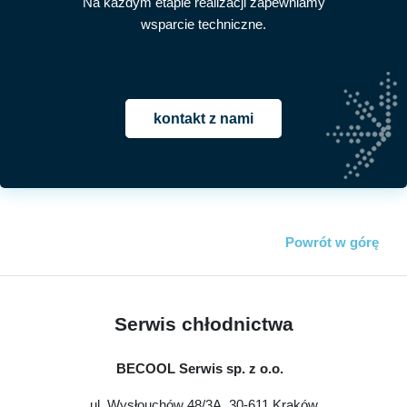
Na każdym etapie realizacji zapewniamy
wsparcie techniczne.
kontakt z nami
Powrót w górę
Serwis chłodnictwa
BECOOL Serwis sp. z o.o.
ul. Wysłouchów 48/3A, 30-611 Kraków