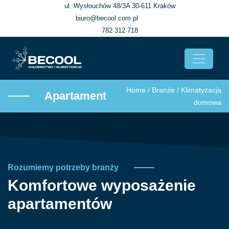
ul. Wysłouchów 48/3A 30-611 Kraków
biuro@becool.com.pl
782 312 718
Home
/
Branże
/
Klimatyzacja
Apartament
domowa
Rozumiemy potrzeby branży
Komfortowe wyposażenie
apartamentów