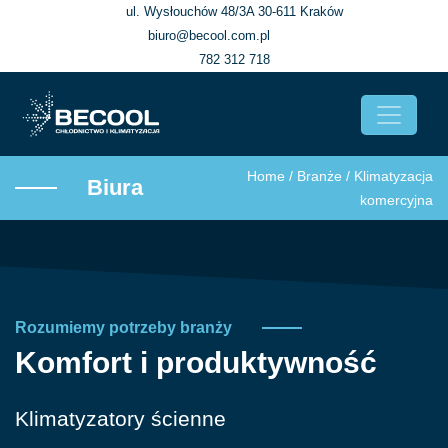
ul. Wysłouchów 48/3A 30-611 Kraków
biuro@becool.com.pl
782 312 718
Home
/
Branże
/
Klimatyzacja
Biura
komercyjna
Rozumiemy potrzeby branży
Komfort i produktywność
Klimatyzatory ścienne