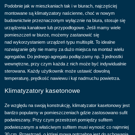
Podobnie jak w mieszkaniach tak i w biurach, najczęściej
montowane są klimatyzatory naścienne, choć w nowym
budownictwie przeznaczonym wyłącznie na biura, stosuje się
urządzenia kanałowe lub przypodłogowe. Jeśli mamy wiele
pomieszczeń w biurze, możemy zastanowić się
nad wykorzystaniem urządzeń typu multisplit. To idealne
rozwiązanie gdy nie mamy za dużo miejsca na montaż wielu
agregatów. Do jednego agregatu podłączamy np. 3 jednostki
wewnętrzne, przy czym każda z nich może być indywidualnie
sterowana. Każdy użytkownik może ustawić dowolną
temperaturę, prędkość nawiewu i kąt nadmuchu powietrza.
Klimatyzatory kasetonowe
Ze względu na swoją konstrukcję, klimatyzator kasetonowy jest
bardzo popularny w pomieszczeniach gdzie zastosowano sufit
podwieszany. Przy czym przestrzeń pomiędzy sufitem
podwieszanym a właściwym sufitem musi wynosić co najmniej
30 cm. Przestrzeń, o której mowa potrzebna jest do schowania