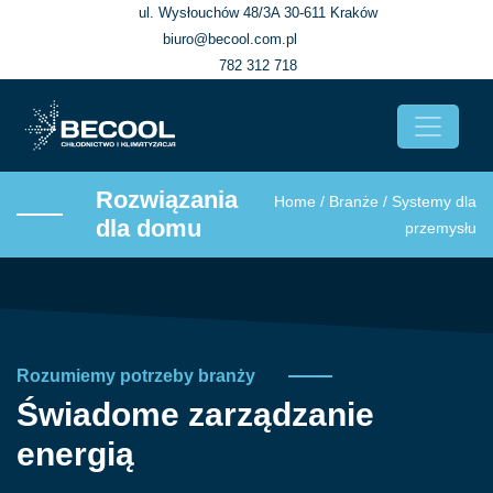
ul. Wysłouchów 48/3A 30-611 Kraków
biuro@becool.com.pl
782 312 718
Rozwiązania
Home
/
Branże
/
Systemy dla
dla domu
przemysłu
Rozumiemy potrzeby branży
Świadome zarządzanie
energią