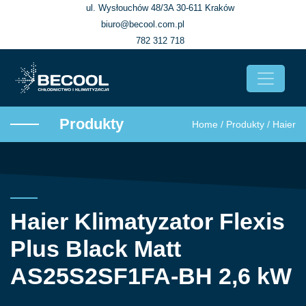
ul. Wysłouchów 48/3A 30-611 Kraków
biuro@becool.com.pl
782 312 718
Produkty
Home
/
Produkty
/
Haier
Haier Klimatyzator Flexis
Plus Black Matt
AS25S2SF1FA-BH 2,6 kW