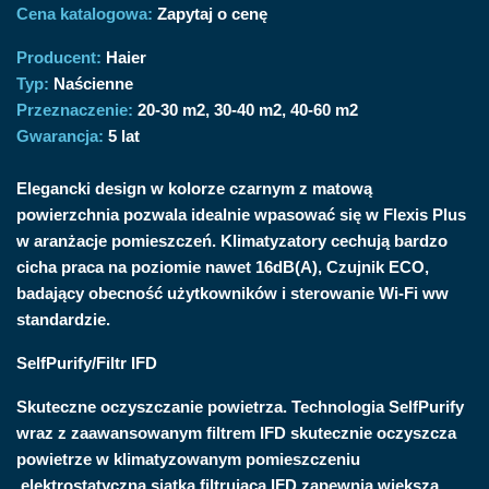
Cena katalogowa:
Zapytaj o cenę
Producent:
Haier
Typ:
Naścienne
Przeznaczenie:
20-30 m2
30-40 m2
40-60 m2
Gwarancja:
5 lat
Elegancki design w kolorze czarnym z matową
powierzchnia pozwala idealnie wpasować się w Flexis Plus
w aranżacje pomieszczeń. Klimatyzatory cechują bardzo
cicha praca na poziomie nawet 16dB(A), Czujnik ECO,
badający obecność użytkowników i sterowanie Wi-Fi ww
standardzie.
SelfPurify/Filtr IFD
Skuteczne oczyszczanie powietrza. Technologia SelfPurify
wraz z zaawansowanym filtrem IFD skutecznie oczyszcza
powietrze w klimatyzowanym pomieszczeniu
,elektrostatyczna siatka filtrująca IFD zapewnia większą