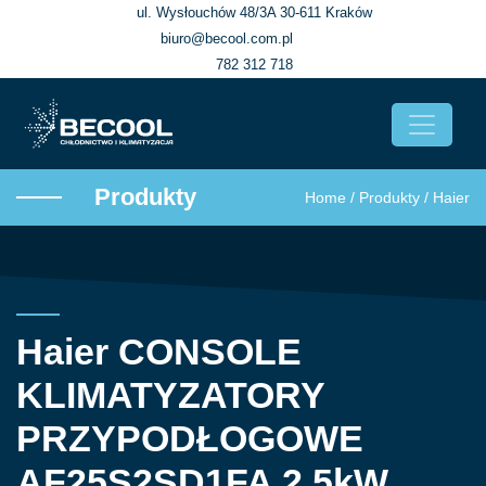
ul. Wysłouchów 48/3A 30-611 Kraków
biuro@becool.com.pl
782 312 718
Produkty
Home
/
Produkty
/
Haier
Haier CONSOLE
KLIMATYZATORY
PRZYPODŁOGOWE
AF25S2SD1FA 2,5kW