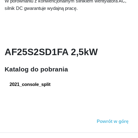
W porównaniu z konwencjonalnym silnikiem wentylatora AC,
silnik DC gwarantuje wydajną pracę.
AF25S2SD1FA 2,5kW
Katalog do pobrania
2021_console_split
Powrót w górę