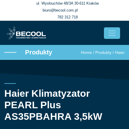
ul. Wysłouchów 48/3A 30-611 Kraków
biuro@becool.com.pl
782 312 718
Produkty
Home
/
Produkty
/
Haier
Haier Klimatyzator
PEARL Plus
AS35PBAHRA 3,5kW