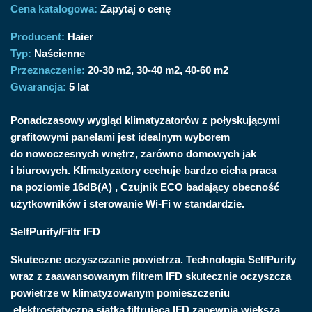
Cena katalogowa:
Zapytaj o cenę
Producent:
Haier
Typ:
Naścienne
Przeznaczenie:
20-30 m2
30-40 m2
40-60 m2
Gwarancja:
5 lat
Ponadczasowy wygląd klimatyzatorów z połyskującymi
grafitowymi panelami jest idealnym wyborem
do nowoczesnych wnętrz, zarówno domowych jak
i biurowych. Klimatyzatory cechuje bardzo cicha praca
na poziomie 16dB(A) , Czujnik ECO badający obecność
użytkowników i sterowanie Wi-Fi w standardzie.
SelfPurify/Filtr IFD
Skuteczne oczyszczanie powietrza. Technologia SelfPurify
wraz z zaawansowanym filtrem IFD skutecznie oczyszcza
powietrze w klimatyzowanym pomieszczeniu
,elektrostatyczna siatka filtrująca IFD zapewnia większą