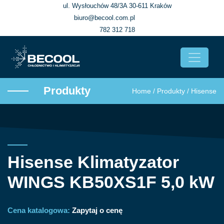
ul. Wysłouchów 48/3A 30-611 Kraków
biuro@becool.com.pl
782 312 718
Produkty
Home
/
Produkty
/
Hisense
Hisense Klimatyzator
WINGS KB50XS1F 5,0 kW
Cena katalogowa:
Zapytaj o cenę