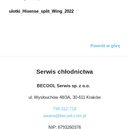
ulotki_Hisense_split_Wing_2022
Powrót w górę
Serwis chłodnictwa
BECOOL Serwis sp. z o.o.
ul. Wysłouchów 48/3A, 30-611 Kraków
794-312-718
awaria@becool.com.pl
NIP: 6793260376