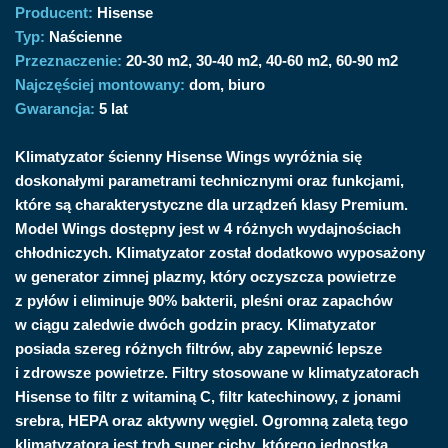
Producent:
Hisense
Typ:
Naścienne
Przeznaczenie:
20-30 m2
30-40 m2
40-60 m2
60-90 m2
Najczęściej montowany:
dom, biuro
Gwarancja:
5 lat
Klimatyzator ścienny Hisense Wings wyróżnia się
doskonałymi parametrami technicznymi oraz funkcjami,
które są charakterystyczne dla urządzeń klasy Premium.
Model Wings dostępny jest w 4 różnych wydajnościach
chłodniczych. Klimatyzator został dodatkowo wyposażony
w generator zimnej plazmy, który oczyszcza powietrze
z pyłów i eliminuje 90% bakterii, pleśni oraz zapachów
w ciągu zaledwie dwóch godzin pracy. Klimatyzator
posiada szereg różnych filtrów, aby zapewnić lepsze
i zdrowsze powietrze. Filtry stosowane w klimatyzatorach
Hisense to filtr z witaminą C, filtr katechinowy, z jonami
srebra, HEPA oraz aktywny węgiel. Ogromną zaletą tego
klimatyzatora jest tryb super cichy, którego jednostka