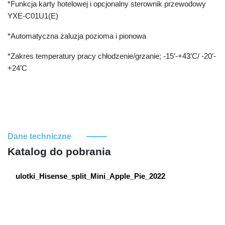
*Funkcja karty hotelowej i opcjonalny sterownik przewodowy
YXE-C01U1(E)
*Automatyczna żaluzja pozioma i pionowa
*Zakres temperatury pracy chłodzenie/grzanie; -15′-+43’C/ -20′-
+24’C
Dane techniczne
Katalog do pobrania
ulotki_Hisense_split_Mini_Apple_Pie_2022