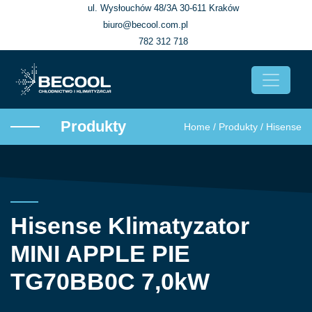
ul. Wysłouchów 48/3A 30-611 Kraków
biuro@becool.com.pl
782 312 718
Produkty
Home
/
Produkty
/
Hisense
Hisense Klimatyzator
MINI APPLE PIE
TG70BB0C 7,0kW