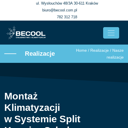
ul. Wysłouchów 48/3A 30-611 Kraków
biuro@becool.com.pl
782 312 718
Home
/
Realizacje
/
Nasze
Realizacje
realizacje
Montaż
Klimatyzacji
w Systemie Split