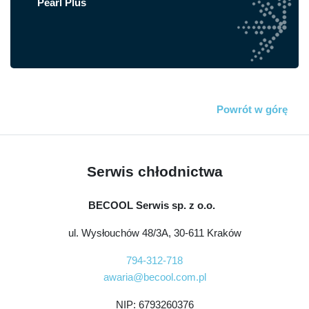
Pearl Plus
Powrót w górę
Serwis chłodnictwa
BECOOL Serwis sp. z o.o.
ul. Wysłouchów 48/3A, 30-611 Kraków
794-312-718
awaria@becool.com.pl
NIP: 6793260376