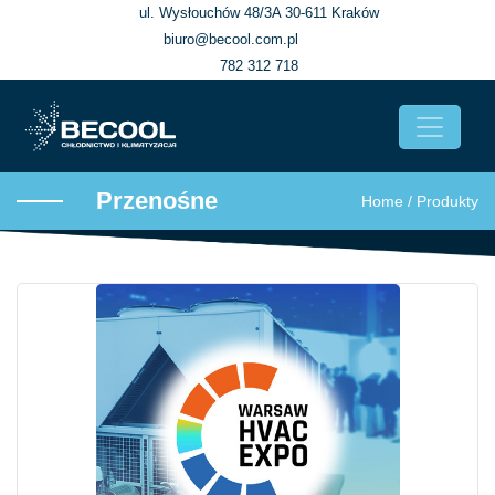
ul. Wysłouchów 48/3A 30-611 Kraków
biuro@becool.com.pl
782 312 718
Przenośne
Home
/
Produkty